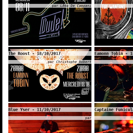
par
LÃ©a De Campani
The Roost - 18/10/2017
Eamonn Tobin - 1
par
Christophe Robert
Blue Yser - 11/10/2017
Captaine Funicul
par